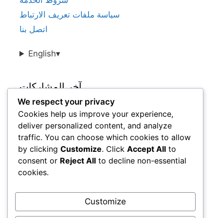
شروط الخدمة
سياسة ملفات تعريف الارتباط
اتصل بنا
English
▾
آخر المشاركات
We respect your privacy
Cookies help us improve your experience,
مقاييس أداء لاعبي كرة القدم التشيكيين في
deliver personalized content, and analyze
الدوريات المحلية
traffic. You can choose which cookies to allow
أفضل لاعبي كرة القدم الكوريين الجنوبيين من حيث
by clicking
Customize
. Click
Accept All
to
الأهداف والمساعدات في مسيرتهم المهنية
consent or
Reject All
to decline non-essential
أفضل لاعبي كرة القدم الأوكرانيين حسب مقاييس
cookies.
أداء المباريات
أفضل لاعبي كرة القدم الروس ومقاييس أدائهم
Customize
أفضل مقاييس أداء لاعبي كرة القدم الأمريكيين لعام