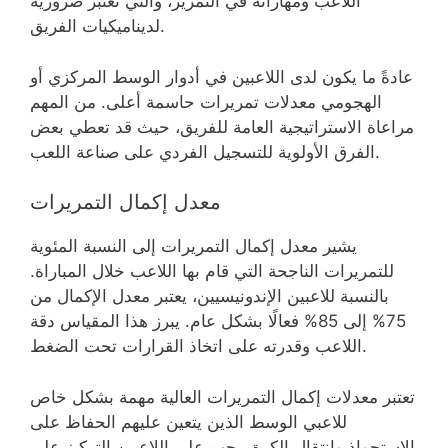
اللاعب ومهاراته في التمرير، والتي تعتبر ضرورية
لديناميكيات الفريق.
عادةً ما يكون لدى اللاعبين في أدوار الوسط المركزي أو
الهجومي معدلات تمريرات حاسمة أعلى. من المهم
مراعاة الاستراتيجية العامة للفريق، حيث قد تعطي بعض
الفرق الأولوية للتسجيل الفردي على صناعة اللعب.
معدل إكمال التمريرات
يشير معدل إكمال التمريرات إلى النسبة المئوية
للتمريرات الناجحة التي قام بها اللاعب خلال المباراة.
بالنسبة للاعبين الإندونيسيين، يعتبر معدل الإكمال من
75% إلى 85% فعالًا بشكل عام. يبرز هذا المقياس دقة
اللاعب وقدرته على اتخاذ القرارات تحت الضغط.
تعتبر معدلات إكمال التمريرات العالية مهمة بشكل خاص
للاعبي الوسط الذين يتعين عليهم الحفاظ على
الاستحواذ وانتقال الكرة. يجب على اللاعبين التركيز على