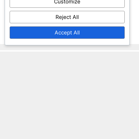
Customize
منشورات المدونة
من نحن
Reject All
اتصل بنا
Accept All
روابط سريعة
خصوصيتك
من نحن
شروط الخدمة
سياسة ملفات تعريف الارتباط
اتصل بنا
English
▾