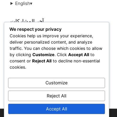
English
▾
آخر المشاركات
We respect your privacy
Cookies help us improve your experience,
مقاييس أداء لاعبي كرة القدم التشيكيين في
deliver personalized content, and analyze
الدوريات المحلية
traffic. You can choose which cookies to allow
أفضل لاعبي كرة القدم الكوريين الجنوبيين من حيث
by clicking
Customize
. Click
Accept All
to
الأهداف والمساعدات في مسيرتهم المهنية
consent or
Reject All
to decline non-essential
أفضل لاعبي كرة القدم الأوكرانيين حسب مقاييس
cookies.
أداء المباريات
أفضل لاعبي كرة القدم الروس ومقاييس أدائهم
Customize
أفضل مقاييس أداء لاعبي كرة القدم الأمريكيين لعام
2023
Reject All
Accept All
© 2025 cirkatomik.com • All rights reserved