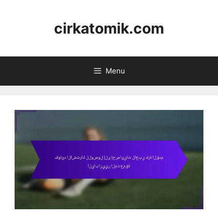
Skip
to
cirkatomik.com
content
Menu