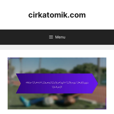
Skip
to
cirkatomik.com
content
Menu