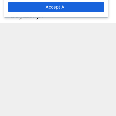
Accept All
آخر المشاركات
مقاييس أداء لاعبي كرة القدم التشيكيين في
الدوريات المحلية
أفضل لاعبي كرة القدم الكوريين الجنوبيين من حيث
الأهداف والمساعدات في مسيرتهم المهنية
أفضل لاعبي كرة القدم الأوكرانيين حسب مقاييس
أداء المباريات
أفضل لاعبي كرة القدم الروس ومقاييس أدائهم
أفضل مقاييس أداء لاعبي كرة القدم الأمريكيين لعام
2023
© 2025 cirkatomik.com • All rights reserved