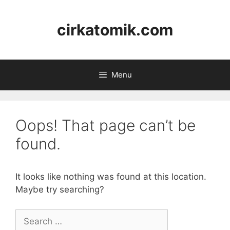
Skip
to
cirkatomik.com
content
Menu
Oops! That page can’t be
found.
It looks like nothing was found at this location.
Maybe try searching?
Search
for: