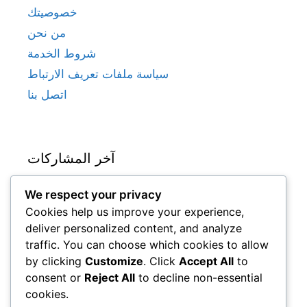
خصوصيتك
من نحن
شروط الخدمة
سياسة ملفات تعريف الارتباط
اتصل بنا
آخر المشاركات
We respect your privacy
مقاييس أداء لاعبي كرة القدم التشيكيين في
Cookies help us improve your experience,
الدوريات المحلية
deliver personalized content, and analyze
أفضل لاعبي كرة القدم الكوريين الجنوبيين من حيث
traffic. You can choose which cookies to allow
الأهداف والمساعدات في مسيرتهم المهنية
by clicking
Customize
. Click
Accept All
to
أفضل لاعبي كرة القدم الأوكرانيين حسب مقاييس
consent or
Reject All
to decline non-essential
أداء المباريات
cookies.